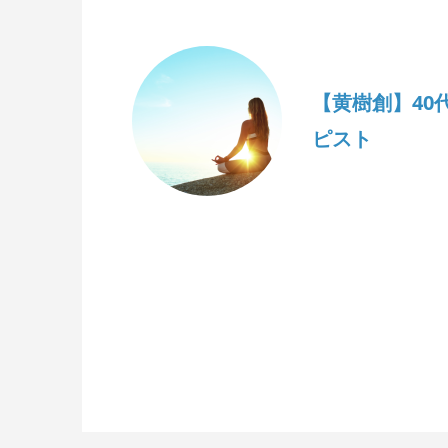
【黄樹創】40
ピスト