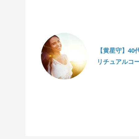
【黄星守】40
リチュアルコ