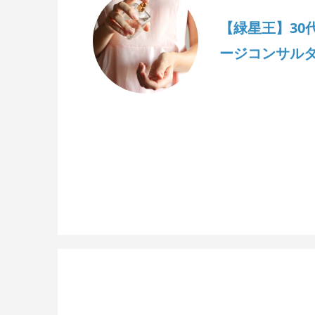
【緑星王】30
ージコンサル