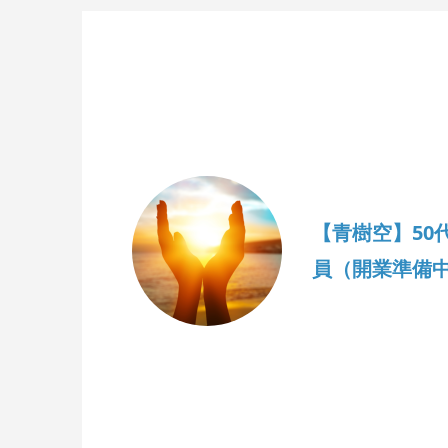
【青樹空】50
員（開業準備